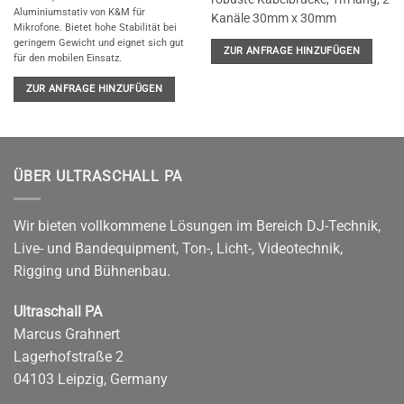
Aluminiumstativ von K&M für
Kanäle 30mm x 30mm
Mikrofone. Bietet hohe Stabilität bei
geringem Gewicht und eignet sich gut
ZUR ANFRAGE HINZUFÜGEN
für den mobilen Einsatz.
ZUR ANFRAGE HINZUFÜGEN
ÜBER ULTRASCHALL PA
Wir bieten vollkommene Lösungen im Bereich DJ-Technik,
Live- und Bandequipment, Ton-, Licht-, Videotechnik,
Rigging und Bühnenbau.
Ultraschall PA
Marcus Grahnert
Lagerhofstraße 2
04103 Leipzig, Germany