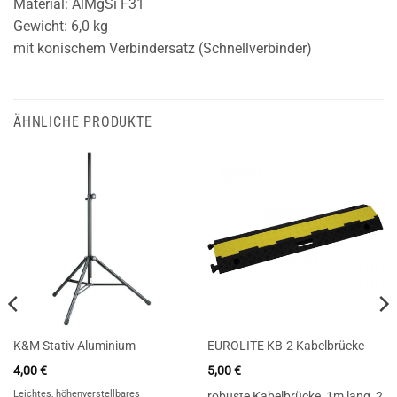
Material: AlMgSi F31
Gewicht: 6,0 kg
mit konischem Verbindersatz (Schnellverbinder)
ÄHNLICHE PRODUKTE
K&M Stativ Aluminium
EUROLITE KB-2 Kabelbrücke
4,00
€
5,00
€
Leichtes, höhenverstellbares
robuste Kabelbrücke, 1m lang, 2