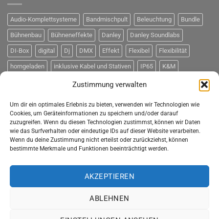
Audio-Komplettsysteme
Bandmischpult
Beleuchtung
Bundle
Bühnenbau
Bühneneffekte
Danley
Danley Soundlabs
DI-Box
digital
Dj
DMX
Effekt
Flexibel
Flexibilität
horngeladen
inklusive Kabel und Stativen
IP65
K&M
Lautsprecher
LED
Mikrofon
Mirror
Mischpult
Mixer
Zustimmung verwalten
Nebelmaschine
nicht rabattierbar
Nierencharakteristik
Outdoor
Um dir ein optimales Erlebnis zu bieten, verwenden wir Technologien wie
passiver Lautsprecher
Professionell
professionelle Beschallung
Cookies, um Geräteinformationen zu speichern und/oder darauf
zuzugreifen. Wenn du diesen Technologien zustimmst, können wir Daten
Prolyte
Robust
Scheinwerfer
SDI
Sennheiser
Shure
wie das Surfverhalten oder eindeutige IDs auf dieser Website verarbeiten.
Wenn du deine Zustimmung nicht erteilst oder zurückziehst, können
Sicherheit
Spiegel
Stabilität
Synergy Horn
Veranstaltungen
bestimmte Merkmale und Funktionen beeinträchtigt werden.
Verstärker inklusive
Vielseitig
AKZEPTIEREN
ABLEHNEN
Alle Preise inkl. 19% MwSt.